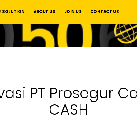
R SOLUTION
ABOUT US
JOIN US
CONTACT US
ivasi PT Prosegur C
CASH