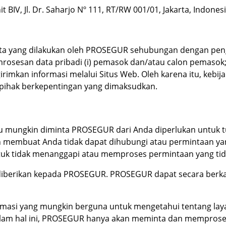
t BIV, Jl. Dr. Saharjo Nº 111, RT/RW 001/01, Jakarta, Indones
data yang dilakukan oleh PROSEGUR sehubungan dengan p
sesan data pribadi (i) pemasok dan/atau calon pemasok; (ii)
an informasi melalui Situs Web. Oleh karena itu, kebijakan
 pihak berkepentingan yang dimaksudkan.
u mungkin diminta PROSEGUR dari Anda diperlukan untuk tuj
n membuat Anda tidak dapat dihubungi atau permintaan y
tuk tidak menanggapi atau memproses permintaan yang tid
 diberikan kepada PROSEGUR. PROSEGUR dapat secara berk
masi yang mungkin berguna untuk mengetahui tentang lay
Dalam hal ini, PROSEGUR hanya akan meminta dan memprose